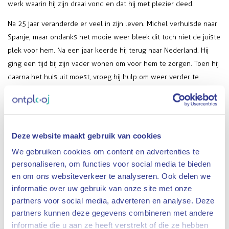
werk waarin hij zijn draai vond en dat hij met plezier deed.
Na 25 jaar veranderde er veel in zijn leven. Michel verhuisde naar
Spanje, maar ondanks het mooie weer bleek dit toch niet de juiste
plek voor hem. Na een jaar keerde hij terug naar Nederland. Hij
ging een tijd bij zijn vader wonen om voor hem te zorgen. Toen hij
daarna het huis uit moest, vroeg hij hulp om weer verder te
kunnen. Hij kwam terecht in een opvang in Hengelo en ging
opnieuw bij DCW werken, waarbij hij dagelijks op de fiets van
Hengelo naar Enschede ging.
Deze website maakt gebruik van cookies
Het leven in de opvang was niets voor Michel, dus ging hij op
zoek naar een andere optie. Hij kon begeleid gaan wonen in
We gebruiken cookies om content en advertenties te
Almelo. Omdat het geen optie was om dagelijks van Almelo naar
personaliseren, om functies voor social media te bieden
en om ons websiteverkeer te analyseren. Ook delen we
Enschede te fietsen, zat hij een periode zonder werk. Toch bleef
informatie over uw gebruik van onze site met onze
zijn wens om weer aan de slag te gaan groot. “Ik wilde eigenlijk
partners voor social media, adverteren en analyse. Deze
gewoon weer iets doen,” vertelde hij.
partners kunnen deze gegevens combineren met andere
Via die weg kwam Michel uiteindelijk bij Ontplooj terecht. Hij
informatie die u aan ze heeft verstrekt of die ze hebben