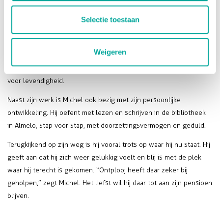
medewerker naar 2e medewerker. De promotie die hij heeft
Selectie toestaan
gekregen is volgens zijn teamleider Selma dan ook verdiend.
In het dagelijks leven is Michel een rustige, sociale man die graag
Weigeren
in beweging blijft. Hij houdt van zwemmen, fitnessen en wandelen
in de natuur. Ook thuis zorgt zijn gezelschap van agapornissen
voor levendigheid.
Naast zijn werk is Michel ook bezig met zijn persoonlijke
ontwikkeling. Hij oefent met lezen en schrijven in de bibliotheek
in Almelo, stap voor stap, met doorzettingsvermogen en geduld.
Terugkijkend op zijn weg is hij vooral trots op waar hij nu staat. Hij
geeft aan dat hij zich weer gelukkig voelt en blij is met de plek
waar hij terecht is gekomen. “Ontplooj heeft daar zeker bij
geholpen,” zegt Michel. Het liefst wil hij daar tot aan zijn pensioen
blijven.