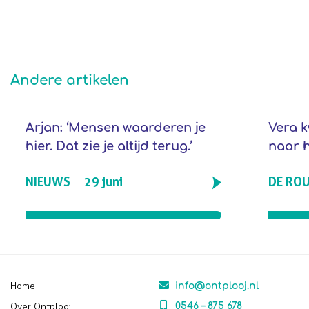
Andere artikelen
Arjan: ‘Mensen waarderen je
Vera k
hier. Dat zie je altijd terug.’
naar 
NIEUWS
29 juni
DE RO
Home
info@ontplooj.nl
Over Ontplooj
0546 – 875 678