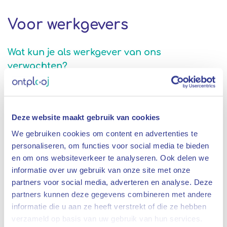
Voor werkgevers
Wat kun je als werkgever van ons
verwachten?
Deze website maakt gebruik van cookies
Wij voeren verschillende werkzaamheden voor je uit, denk
We gebruiken cookies om content en advertenties te
daarbij aan: productie en assemblage, schoonmaak of catering
personaliseren, om functies voor social media te bieden
op onze eigen locatie in Almelo of bij jou op locatie
en om ons websiteverkeer te analyseren. Ook delen we
informatie over uw gebruik van onze site met onze
Het helpen vervullen van (tijdelijke) vacatures bij jouw bedrijf
partners voor social media, adverteren en analyse. Deze
partners kunnen deze gegevens combineren met andere
informatie die u aan ze heeft verstrekt of die ze hebben
verzameld op basis van uw gebruik van hun services.