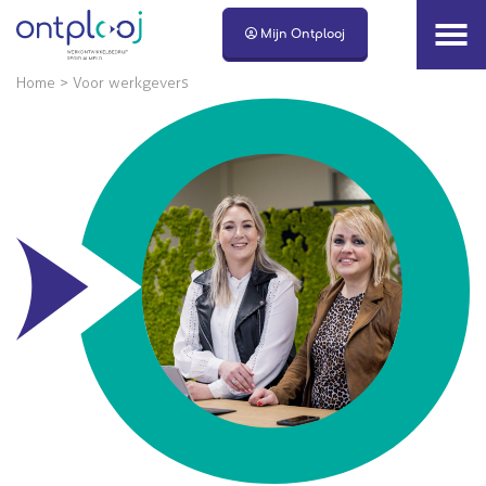
Naar hoofdinhoud
Mijn Ontplooj
Home
>
Voor werkgevers