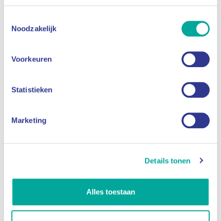
Toestemmingsselectie
Noodzakelijk
Onze diensten
Voorkeuren
Lees meer
Statistieken
Marketing
Details tonen
Detachering
Alles toestaan
Lees meer