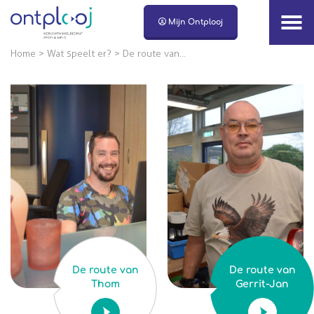
Naar hoofdinhoud
Mijn Ontplooj
Home
>
Wat speelt er?
>
De route van…
De route van
De route van
Thom
Gerrit-Jan