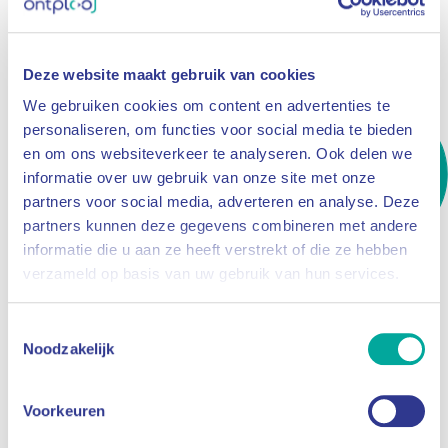
Deze website maakt gebruik van cookies
We gebruiken cookies om content en advertenties te
personaliseren, om functies voor social media te bieden
De route van
De route van
en om ons websiteverkeer te analyseren. Ook delen we
Mariëlle
Jennifer
informatie over uw gebruik van onze site met onze
partners voor social media, adverteren en analyse. Deze
partners kunnen deze gegevens combineren met andere
informatie die u aan ze heeft verstrekt of die ze hebben
verzameld op basis van uw gebruik van hun services.
Toestemmingsselectie
Noodzakelijk
Voorkeuren