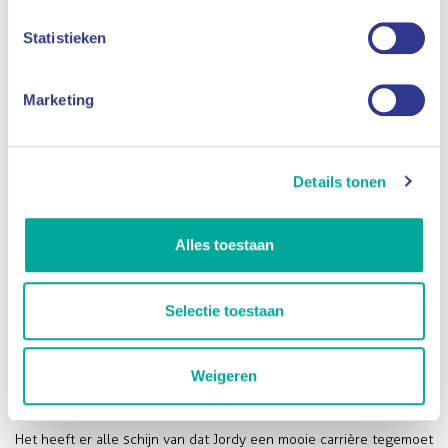
goed gaat, mag zijn schoonvader er niet de dupe van worden. We
Statistieken
hebben dus duidelijke afspraken gemaakt’, zegt ze.
Jordy ging zonder enige kennis of ervaring in januari aan de slag.
Marketing
Een Hilti machine was nog een mysterie voor hem. Eind februari
zette hij de zware boor al zonder pardon tegen een muur om er
volgens nauwgezette instructies gaten in te boren en wolparels
Details tonen
in te spuiten.
Hij leert dat ook te doen op een ladder, ‘maar dat vind ik nog wel
wat lastig’. Wel duikt Jordy zonder bedenkingen in de benauwde
Alles toestaan
ruimtes onder vloeren om te inspecteren of daar geïsoleerd kan
worden. Kortom: Jordy zuigt alle kennis op als een spons en
Selectie toestaan
werkt hard.
Net als zijn schoonvader. Die staat ’s morgens om 6.00 uur op en
trekt om 22.00 uur ’s avonds de gordijnen dicht, Jordy doet dat nu
Weigeren
ook.
Het heeft er alle schijn van dat Jordy een mooie carrière tegemoet