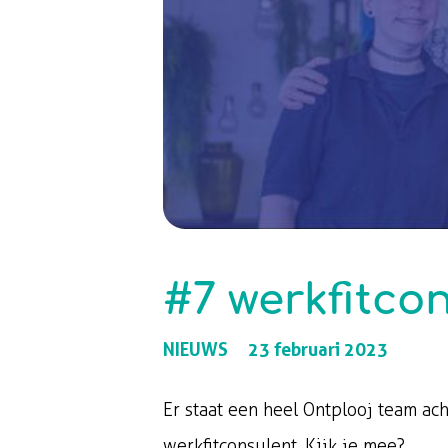
#7 werkfitco
NIEUWS
23 februari 2023
Er staat een heel Ontplooj team ac
werkfitconsulent. Kijk je mee?