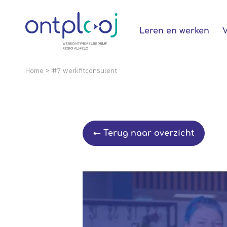
Naar hoofdinhoud
Leren en werken
Home
>
#7 werkfitconsulent
← Terug naar overzicht